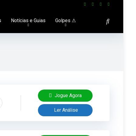
s
Notícias e Guias
Golpes ⚠
Jogue Agora
Ler Análise