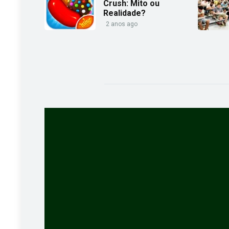
Crush: Mito ou
Realidade?
2 anos ago