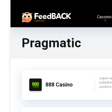
Cassino
Pragmatic
Jogue na
a plataf
888 Casino
usuários