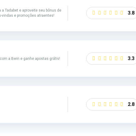
 a Tadabet e aproveite seu bônus de
3.8
s-vindas e promoções atraentes!
3.3
com a Bwin e ganhe apostas grátis!
2.8