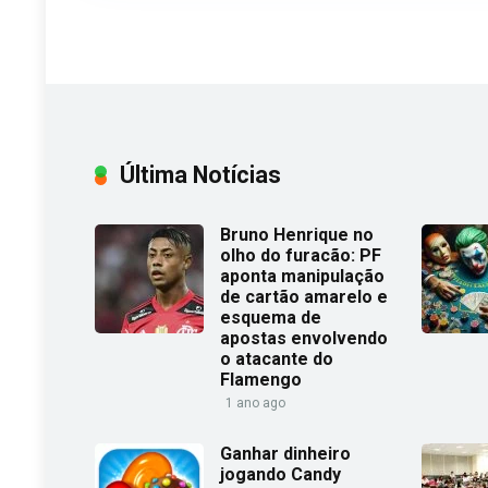
Última Notícias
Bruno Henrique no
olho do furacão: PF
aponta manipulação
de cartão amarelo e
esquema de
apostas envolvendo
o atacante do
Flamengo
1 ano ago
Ganhar dinheiro
jogando Candy