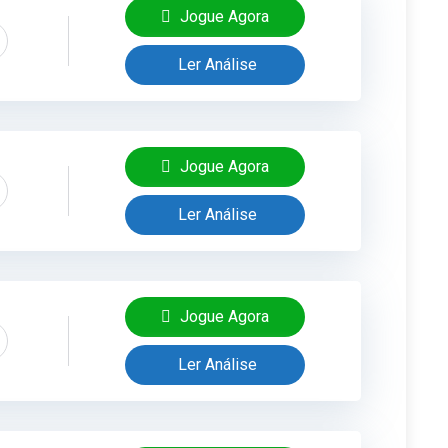
Jogue Agora
Ler Análise
Jogue Agora
Ler Análise
Jogue Agora
Ler Análise