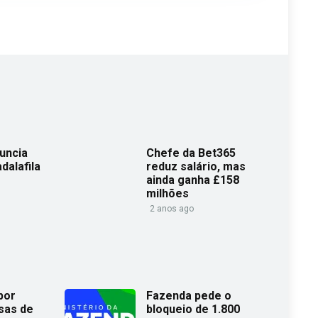
uncia
Chefe da Bet365
dalafila
reduz salário, mas
ainda ganha £158
milhões
2 anos ago
por
Fazenda pede o
sas de
bloqueio de 1.800