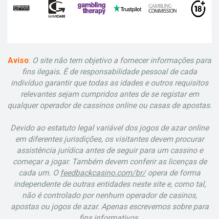
Aviso
:
O site não tem objetivo a fornecer informações para
fins ilegais. É de responsabilidade pessoal de cada
indivíduo garantir que todas as idades e outros requisitos
relevantes sejam cumpridos antes de se registar em
qualquer operador de cassinos online ou casas de apostas.
Devido ao estatuto legal variável dos jogos de azar online
em diferentes jurisdições, os visitantes devem procurar
assistência jurídica antes de seguir para um cassino e
começar a jogar. Também devem conferir as licenças de
cada um. O
feedbackcasino.com/br/
opera de forma
independente de outras entidades neste site e, como tal,
não é controlado por nenhum operador de casinos,
apostas ou jogos de azar. Apenas escrevemos sobre para
fins informativos.