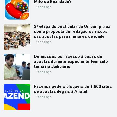
Mito ou Realidade?
2 anos ago
2ª etapa do vestibular da Unicamp traz
como proposta de redação os riscos
das apostas para menores de idade
2 anos ago
Demissões por acesso à casas de
apostas durante expediente tem sido
tema no Judiciário
2 anos ago
Fazenda pede o bloqueio de 1.800 sites
de apostas ilegais à Anatel
2 anos ago