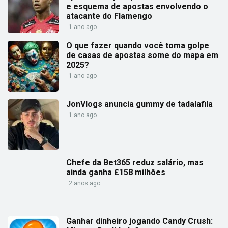
e esquema de apostas envolvendo o
atacante do Flamengo
1 ano ago
O que fazer quando você toma golpe
de casas de apostas some do mapa em
2025?
1 ano ago
JonVlogs anuncia gummy de tadalafila
1 ano ago
Chefe da Bet365 reduz salário, mas
ainda ganha £158 milhões
2 anos ago
Ganhar dinheiro jogando Candy Crush: