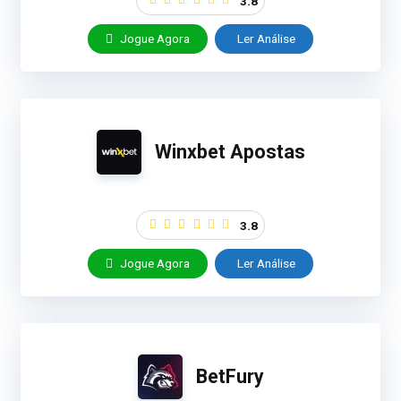
3.8
Jogue Agora
Ler Análise
Winxbet Apostas
3.8
Jogue Agora
Ler Análise
BetFury