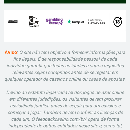
Aviso
:
O site não tem objetivo a fornecer informações para
fins ilegais. É de responsabilidade pessoal de cada
indivíduo garantir que todas as idades e outros requisitos
relevantes sejam cumpridos antes de se registar em
qualquer operador de cassinos online ou casas de apostas.
Devido ao estatuto legal variável dos jogos de azar online
em diferentes jurisdições, os visitantes devem procurar
assistência jurídica antes de seguir para um cassino e
começar a jogar. Também devem conferir as licenças de
cada um. O
feedbackcasino.com/br/
opera de forma
independente de outras entidades neste site e, como tal,