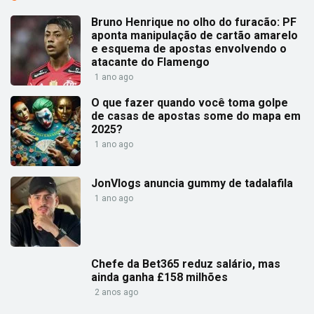
Bruno Henrique no olho do furacão: PF
aponta manipulação de cartão amarelo
e esquema de apostas envolvendo o
atacante do Flamengo
1 ano ago
O que fazer quando você toma golpe
de casas de apostas some do mapa em
2025?
1 ano ago
JonVlogs anuncia gummy de tadalafila
1 ano ago
Chefe da Bet365 reduz salário, mas
ainda ganha £158 milhões
2 anos ago