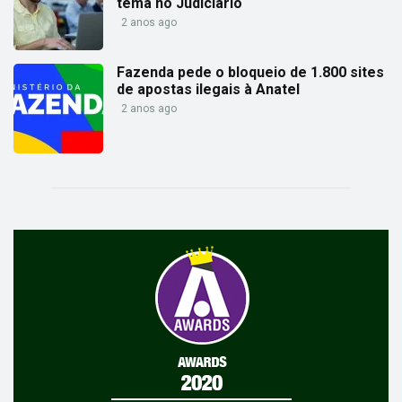
tema no Judiciário
2 anos ago
Fazenda pede o bloqueio de 1.800 sites
de apostas ilegais à Anatel
2 anos ago