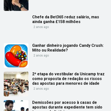
Chefe da Bet365 reduz salário, mas
ainda ganha £158 milhões
2 anos ago
Ganhar dinheiro jogando Candy Crush:
Mito ou Realidade?
2 anos ago
2ª etapa do vestibular da Unicamp traz
como proposta de redação os riscos
das apostas para menores de idade
2 anos ago
Demissões por acesso à casas de
apostas durante expediente tem sido