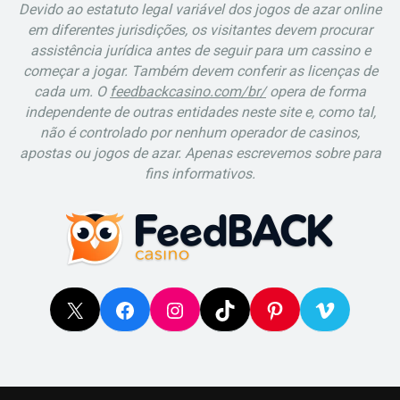
Devido ao estatuto legal variável dos jogos de azar online
em diferentes jurisdições, os visitantes devem procurar
assistência jurídica antes de seguir para um cassino e
começar a jogar. Também devem conferir as licenças de
cada um. O
feedbackcasino.com/br/
opera de forma
independente de outras entidades neste site e, como tal,
não é controlado por nenhum operador de casinos,
apostas ou jogos de azar. Apenas escrevemos sobre para
fins informativos.
X
Facebook
Instagram
TikTok
Pinterest
Vimeo