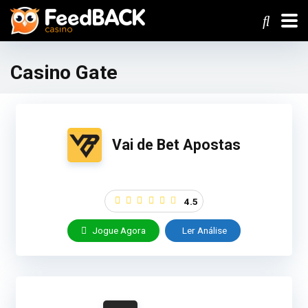
Casino Gate
Vai de Bet Apostas
4.5
Jogue Agora
Ler Análise