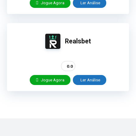
Jogue Agora
Ler Análise
Realsbet
0.0
Jogue Agora
Ler Análise