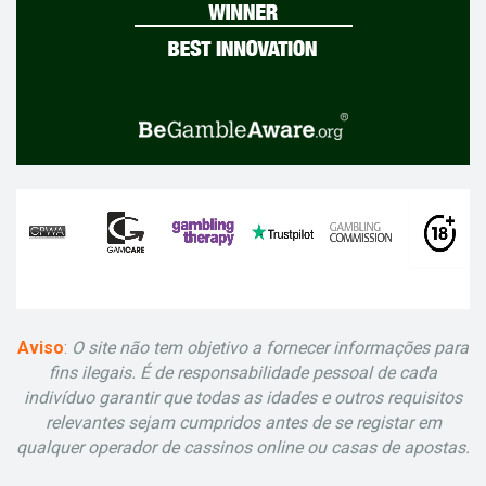
Aviso
:
O site não tem objetivo a fornecer informações para
fins ilegais. É de responsabilidade pessoal de cada
indivíduo garantir que todas as idades e outros requisitos
relevantes sejam cumpridos antes de se registar em
qualquer operador de cassinos online ou casas de apostas.