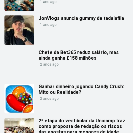
1 ano ago
JonVlogs anuncia gummy de tadalafila
1 ano ago
Chefe da Bet365 reduz salário, mas
ainda ganha £158 milhões
2 anos ago
Ganhar dinheiro jogando Candy Crush:
Mito ou Realidade?
2 anos ago
2ª etapa do vestibular da Unicamp traz
como proposta de redação os riscos
das apostas para menores de idade