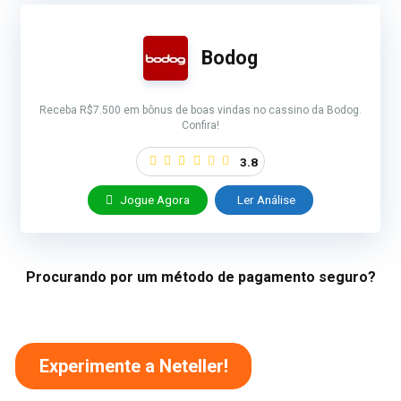
Bodog
Receba R$7.500 em bônus de boas vindas no cassino da Bodog.
Confira!
3.8
Jogue Agora
Ler Análise
Procurando por um método de pagamento seguro?
Experimente a Neteller!