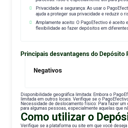
Privacidade e segurança: Ao usar o PagoEfect
ajuda a proteger sua privacidade e reduzir o ri
Amplamente aceito: O PagoEfectivo é aceito em 
flexibilidade ao fazer depósitos em diferentes
Principais desvantagens do Depósito
Negativos
Disponibilidade geográfica limitada: Embora o PagoEf
limitada em outros locais. Verifique se o PagoEfectiv
Necessidade de deslocamento físico: Para fazer um d
para algumas pessoas, especialmente aquelas que não
Como utilizar o Depós
Verifique se a plataforma ou site em que você desej