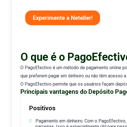
Experimente a Neteller!
O que é o PagoEfectiv
O PagoEfectivo é um método de pagamento online popu
que preferem pagar em dinheiro ou não têm acesso a c
O PagoEfectivo permite que os usuários façam depósi
Principais vantagens do Depósito Pag
Positivos
Pagamento em dinheiro: Com o PagoEfectivo, v
parceiras. Isso é especialmente útil para pe