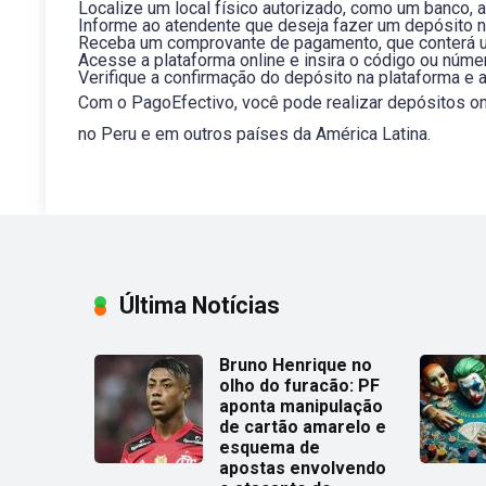
Localize um local físico autorizado, como um banco, a
Informe ao atendente que deseja fazer um depósito n
Receba um comprovante de pagamento, que conterá u
Acesse a plataforma online e insira o código ou núme
Verifique a confirmação do depósito na plataforma e 
Com o PagoEfectivo, você pode realizar depósitos onl
no Peru e em outros países da América Latina.
Última Notícias
Bruno Henrique no
olho do furacão: PF
aponta manipulação
de cartão amarelo e
esquema de
apostas envolvendo