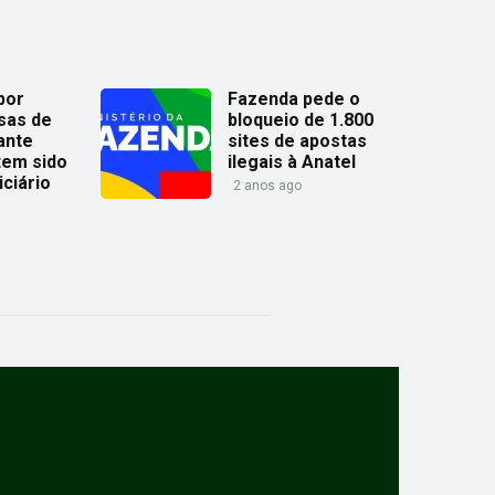
por
Fazenda pede o
sas de
bloqueio de 1.800
ante
sites de apostas
tem sido
ilegais à Anatel
ciário
2 anos ago