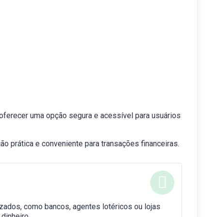
 oferecer uma opção segura e acessível para usuários
o prática e conveniente para transações financeiras.
zados, como bancos, agentes lotéricos ou lojas
dinheiro.