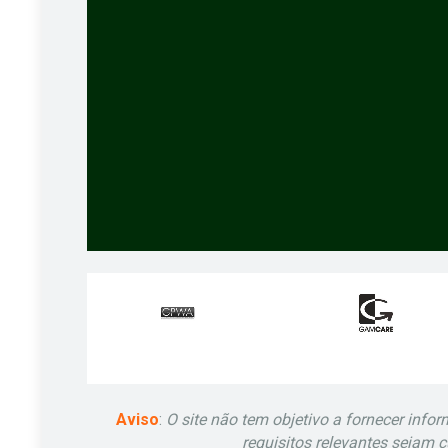
Aviso
:
O site não tem objetivo a fornecer infor
requisitos relevantes sejam 