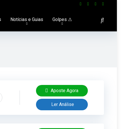
s
Notícias e Guias
Golpes ⚠
Aposte Agora
Ler Análise