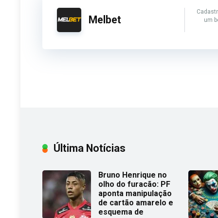
Cadastr
Melbet
um b
Última Notícias
Bruno Henrique no
olho do furacão: PF
aponta manipulação
de cartão amarelo e
esquema de