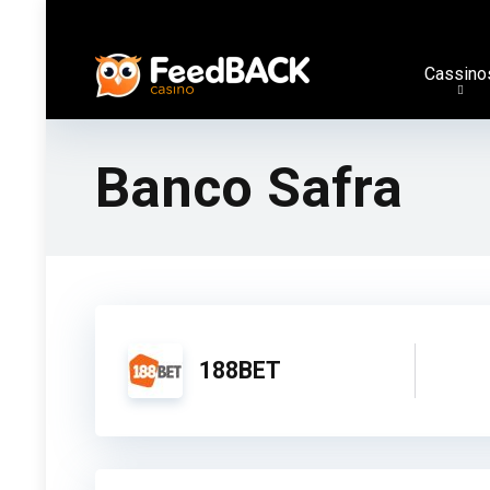
Cassino
Banco Safra
188BET