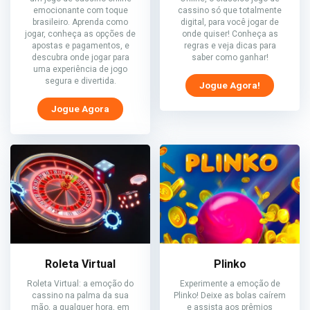
emocionante com toque
cassino só que totalmente
brasileiro. Aprenda como
digital, para você jogar de
jogar, conheça as opções de
onde quiser! Conheça as
apostas e pagamentos, e
regras e veja dicas para
descubra onde jogar para
saber como ganhar!
uma experiência de jogo
segura e divertida.
Jogue Agora!
Jogue Agora
Roleta Virtual
Plinko
Roleta Virtual: a emoção do
Experimente a emoção de
cassino na palma da sua
Plinko! Deixe as bolas caírem
mão, a qualquer hora, em
e assista aos prêmios