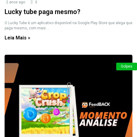
2 anos ago
0
Lucky tube paga mesmo?
O Lucky Tube é um aplicativo disponível na Google Play Store que alega que
paga mesmo, com mais ...
Leia Mais »
Golpes