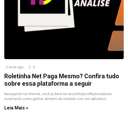
3 anos ago
0
Roletinha Net Paga Mesmo? Confira tudo
sobre essa plataforma a seguir
Navegando na internet, você já deve ter encontrado influenciadores
mostrando como ganhar dinheiro de verdade com um aplicativo, ...
Leia Mais »