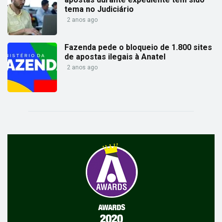
tema no Judiciário
2 anos ago
Fazenda pede o bloqueio de 1.800 sites
de apostas ilegais à Anatel
2 anos ago