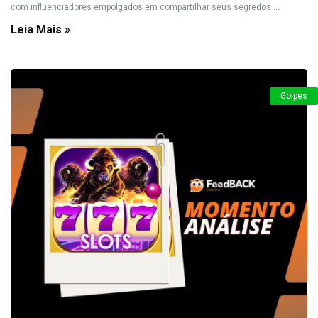
com influenciadores empolgados em compartilhar seus segredos ...
Leia Mais »
Golpes