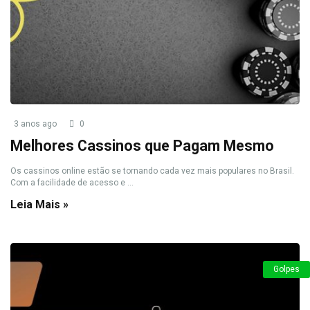
3 anos ago
0
Melhores Cassinos que Pagam Mesmo
Os cassinos online estão se tornando cada vez mais populares no Brasil.
Com a facilidade de acesso e ...
Leia Mais »
Golpes