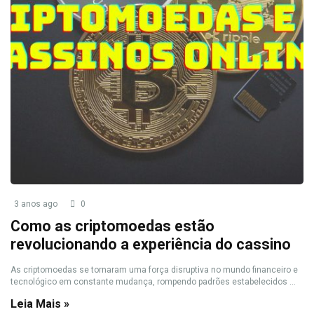
3 anos ago
0
Como as criptomoedas estão
revolucionando a experiência do cassino
As criptomoedas se tornaram uma força disruptiva no mundo financeiro e
tecnológico em constante mudança, rompendo padrões estabelecidos ...
Leia Mais »