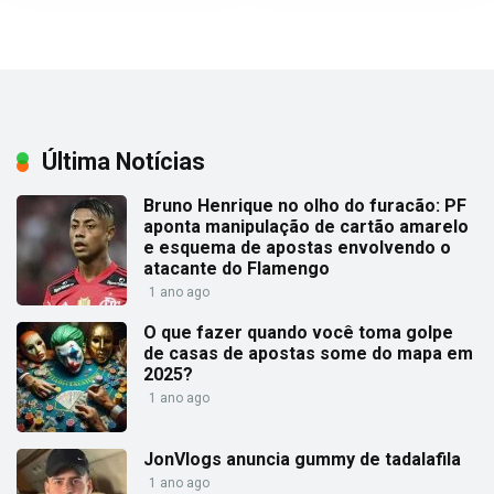
Última Notícias
Bruno Henrique no olho do furacão: PF
aponta manipulação de cartão amarelo
e esquema de apostas envolvendo o
atacante do Flamengo
1 ano ago
O que fazer quando você toma golpe
de casas de apostas some do mapa em
2025?
1 ano ago
JonVlogs anuncia gummy de tadalafila
1 ano ago